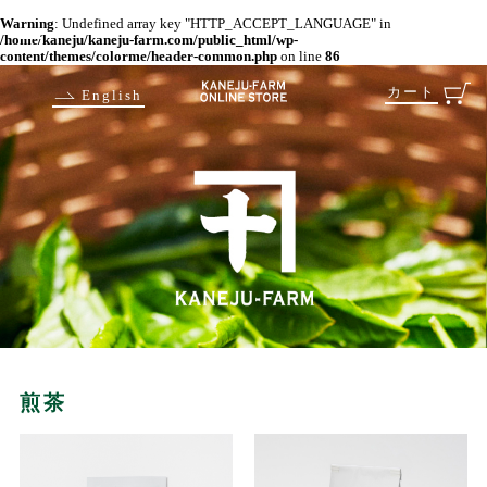
Warning
: Undefined array key "HTTP_ACCEPT_LANGUAGE" in
/home/kaneju/kaneju-farm.com/public_html/wp-
content/themes/colorme/header-common.php
on line
86
カート
English
煎茶