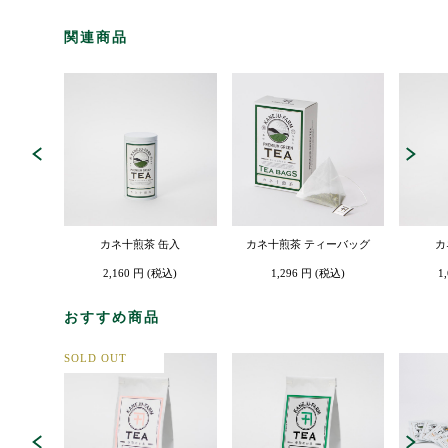
関連商品
カネ十煎茶 缶入
カネ十煎茶 ティーバッグ
カ
2,160 円 (税込)
1,296 円 (税込)
1
おすすめ商品
SOLD OUT