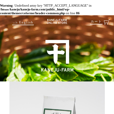
Warning
: Undefined array key "HTTP_ACCEPT_LANGUAGE" in
/home/kaneju/kaneju-farm.com/public_html/wp-
content/themes/colorme/header-common.php
on line
86
カート
English