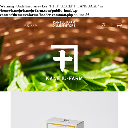
Warning
: Undefined array key "HTTP_ACCEPT_LANGUAGE" in
/home/kaneju/kaneju-farm.com/public_html/wp-
content/themes/colorme/header-common.php
on line
86
カート
English