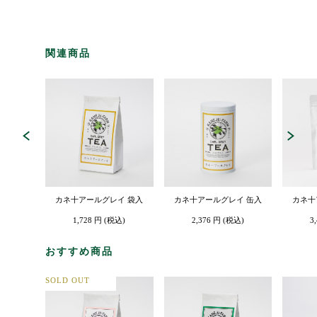
関連商品
カネ十アールグレイ 袋入
カネ十アールグレイ 缶入
カネ十
1,728 円 (税込)
2,376 円 (税込)
3
おすすめ商品
SOLD OUT