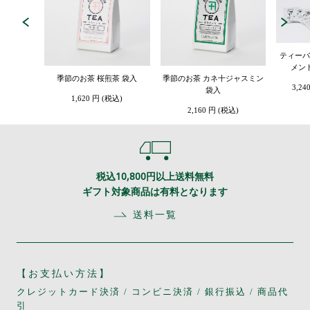
ティーバ
メン
季節のお茶 桜煎茶 袋入
季節のお茶 カネ十ジャスミン
3,24
袋入
1,620 円 (税込)
2,160 円 (税込)
税込10,800円以上送料無料
ギフト対象商品は有料となります
送料一覧
【お支払い方法】
クレジットカード決済 / コンビニ決済 / 銀行振込 / 商品代
引