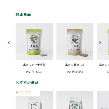
関連商品
水出し カネ十煎茶
水出し 棒焙じ茶
水出し
972 円 (税込)
864 円 (税込)
1
おすすめ商品
SOLD OUT