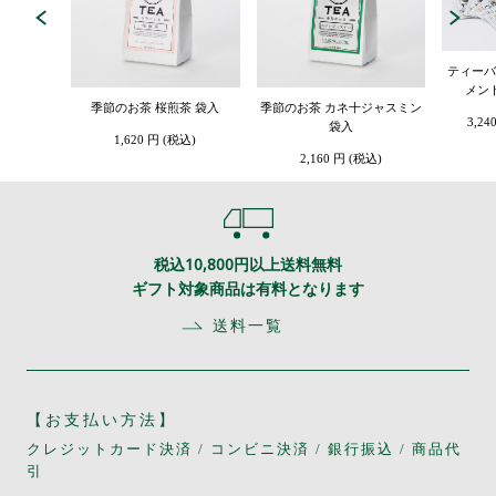
ティーバ
メン
季節のお茶 桜煎茶 袋入
季節のお茶 カネ十ジャスミン
3,24
袋入
1,620 円 (税込)
2,160 円 (税込)
税込10,800円以上送料無料
ギフト対象商品は有料となります
送料一覧
【お支払い方法】
クレジットカード決済 / コンビニ決済 / 銀行振込 / 商品代
引