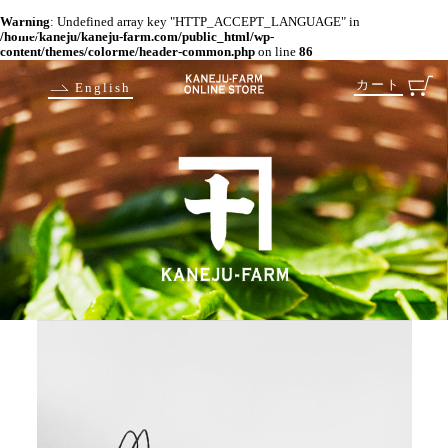
Warning
: Undefined array key "HTTP_ACCEPT_LANGUAGE" in
/home/kaneju/kaneju-farm.com/public_html/wp-
content/themes/colorme/header-common.php
on line
86
カート
English