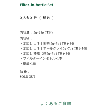
Filter-in-bottle Set
5,665
円 ( 税込 )
内容量： 5g×21p ( TB )
内容物：
・水出し カネ十煎茶 5g×7p ( TB )×1個
・水出し カネ十アールグレイ5g×7p ( TB )×1個
・水出し 棒焙じ茶5g×7p ( TB )×1個
・フィルターインボトル×1本
・紙袋×1個
品 番：
SOLD OUT
よくあるご質問