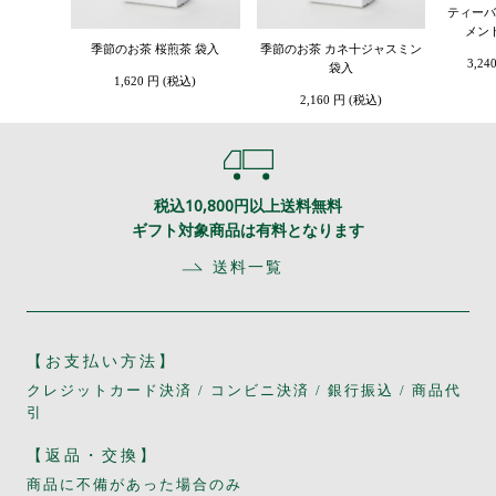
ティーバ
メン
季節のお茶 桜煎茶 袋入
季節のお茶 カネ十ジャスミン
3,24
袋入
1,620 円 (税込)
2,160 円 (税込)
税込10,800円以上送料無料
ギフト対象商品は有料となります
送料一覧
【お支払い方法】
クレジットカード決済 / コンビニ決済 / 銀行振込 / 商品代
引
【返品・交換】
商品に不備があった場合のみ