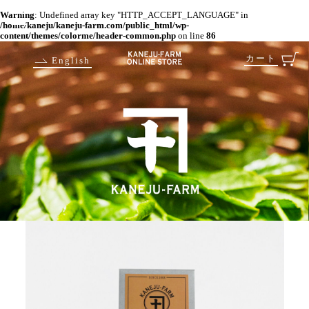
Warning
: Undefined array key "HTTP_ACCEPT_LANGUAGE" in
/home/kaneju/kaneju-farm.com/public_html/wp-
content/themes/colorme/header-common.php
on line
86
カート
English