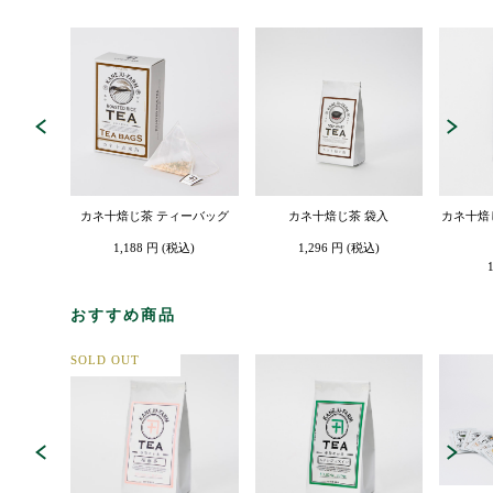
カネ十焙じ茶 ティーバッグ
カネ十焙じ茶 袋入
カネ十焙
1,188 円 (税込)
1,296 円 (税込)
おすすめ商品
SOLD OUT