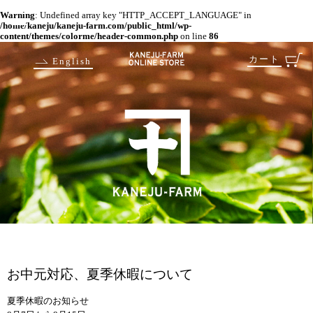
Warning
: Undefined array key "HTTP_ACCEPT_LANGUAGE" in
/home/kaneju/kaneju-farm.com/public_html/wp-
content/themes/colorme/header-common.php
on line
86
カート
English
お中元対応、夏季休暇について
夏季休暇のお知らせ