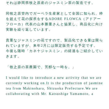
それは静岡県牧之原産のジャスミン茶の製造です。
同牧之原管内でガーベラ生産家として全国に知られ、枠
を超えて花の探求をするADORE FLOWCA（アドアー
フローカ）代表の山本勝重さんと協業し、商品化に向け
実験を繰り返しています。
貴重なジャスミンの花ですので、製品化できる量は限ら
れていますが、来年2月には限定販売する予定です。
今後も随時「カネ十ジャスミン」の経過をご紹介してい
きます。
「牧之原の茶農園で、芳醇な一時を。」
I would like to introduce a new activity that we are
currently working on.It is the production of jasmine
tea from Makinohara, Shizuoka Prefecture.We are
collaborating with Mr. Katsushige Yamamoto, a
representative of ADORE FLOWCA, who is known
throughout Japan as a gerbera grower in the