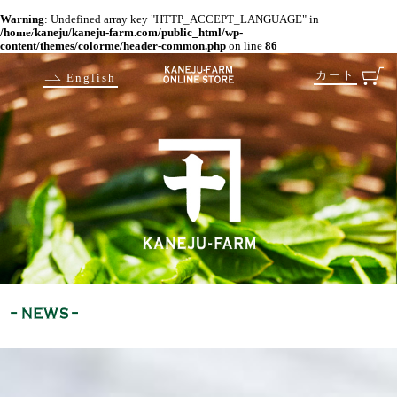
Warning
: Undefined array key "HTTP_ACCEPT_LANGUAGE" in
/home/kaneju/kaneju-farm.com/public_html/wp-
content/themes/colorme/header-common.php
on line
86
カート
English