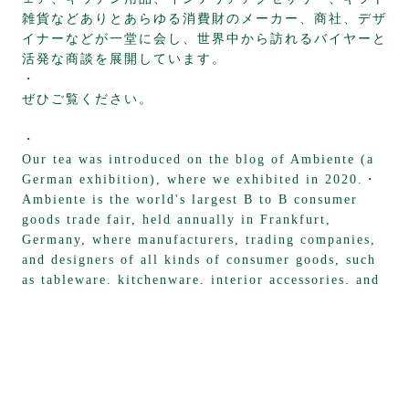
雑貨などありとあらゆる消費財のメーカー、商社、デザ
イナーなどが一堂に会し、世界中から訪れるバイヤーと
活発な商談を展開しています。
・
ぜひご覧ください。
・
Our tea was introduced on the blog of Ambiente (a
German exhibition), where we exhibited in 2020.・
Ambiente is the world's largest B to B consumer
goods trade fair, held annually in Frankfurt,
Germany, where manufacturers, trading companies,
and designers of all kinds of consumer goods, such
as tableware, kitchenware, interior accessories, and
gift goods, gather to conduct active business
negotiations with buyers visiting from all over the
world.Please take a look.
・
・
https://ambiente-blog.com/ambiente-trends-2021-