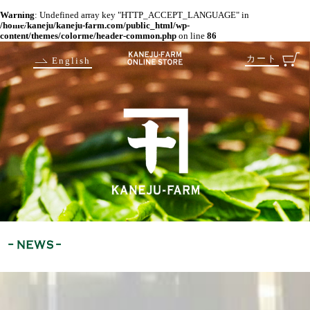
Warning
: Undefined array key "HTTP_ACCEPT_LANGUAGE" in
/home/kaneju/kaneju-farm.com/public_html/wp-
content/themes/colorme/header-common.php
on line
86
カート
English